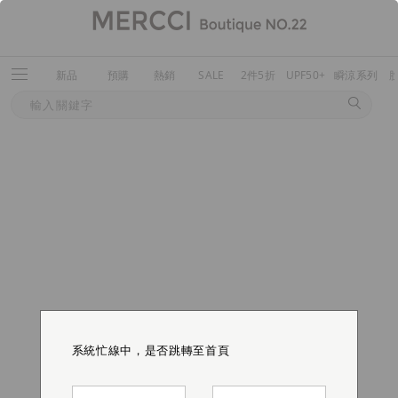
新品
預購
熱銷
SALE
2件5折
UPF50+
瞬涼系列
系統忙線中，是否跳轉至首頁
系統忙線中，是否跳轉至首頁
系統忙線中，是否跳轉至首頁
系統忙線中，是否跳轉至首頁
系統忙線中，是否跳轉至首頁