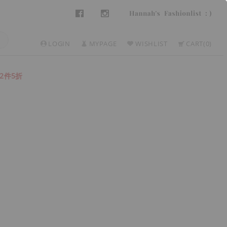
LOGIN
MYPAGE
WISHLIST
CART
0
2件5折