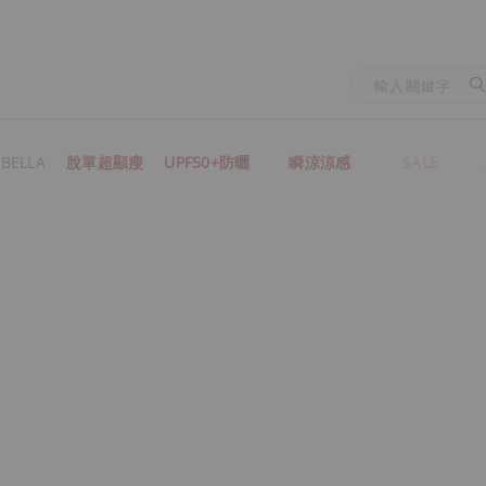
BELLA
脫單超顯瘦
UPF50+防曬
瞬涼涼感
SALE