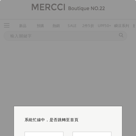
新品
預購
熱銷
SALE
2件5折
UPF50+
瞬涼系列
系統忙線中，是否跳轉至首頁
系統忙線中，是否跳轉至首頁
系統忙線中，是否跳轉至首頁
系統忙線中，是否跳轉至首頁
系統忙線中，是否跳轉至首頁