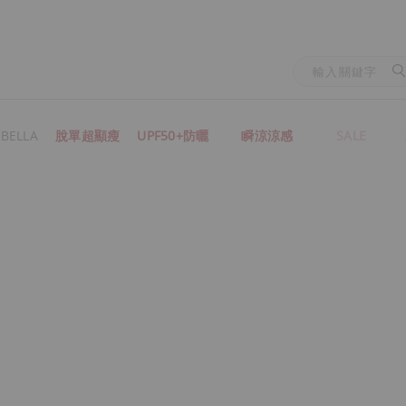
BELLA
脫單超顯瘦
UPF50+防曬
瞬涼涼感
SALE