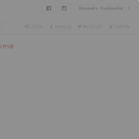
LOGIN
MYPAGE
WISHLIST
CART
0
2件5折