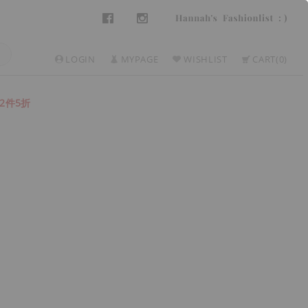
LOGIN
MYPAGE
WISHLIST
CART
0
2件5折