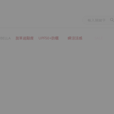
BELLA
脫單超顯瘦
UPF50+防曬
瞬涼涼感
SALE