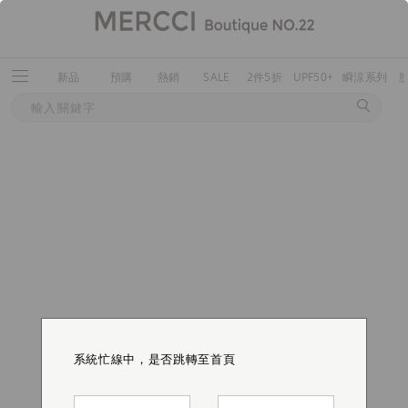
新品
預購
熱銷
SALE
2件5折
UPF50+
瞬涼系列
系統忙線中，是否跳轉至首頁
系統忙線中，是否跳轉至首頁
系統忙線中，是否跳轉至首頁
系統忙線中，是否跳轉至首頁
系統忙線中，是否跳轉至首頁