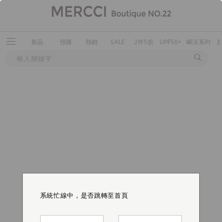
新品
預購
熱銷
SALE
2件5折
UPF50+
瞬涼系列
系統忙線中，是否跳轉至首頁
系統忙線中，是否跳轉至首頁
系統忙線中，是否跳轉至首頁
系統忙線中，是否跳轉至首頁
系統忙線中，是否跳轉至首頁