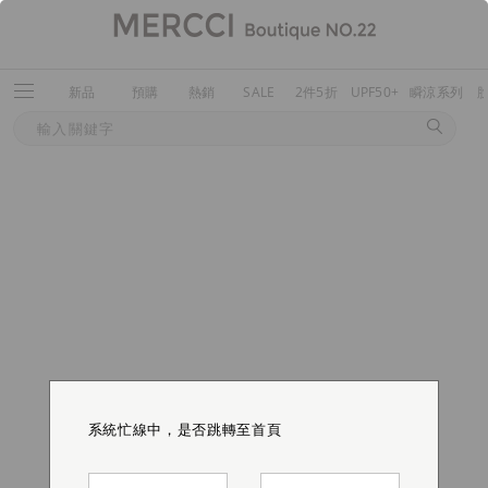
新品
預購
熱銷
SALE
2件5折
UPF50+
瞬涼系列
系統忙線中，是否跳轉至首頁
系統忙線中，是否跳轉至首頁
系統忙線中，是否跳轉至首頁
系統忙線中，是否跳轉至首頁
系統忙線中，是否跳轉至首頁