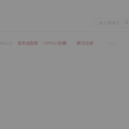
BELLA
脫單超顯瘦
UPF50+防曬
瞬涼涼感
SALE