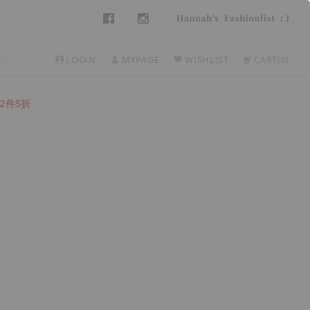
LOGIN
MYPAGE
WISHLIST
CART
0
2件5折