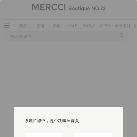
新品
預購
熱銷
SALE
2件5折
UPF50+
瞬涼系列
系統忙線中，是否跳轉至首頁
系統忙線中，是否跳轉至首頁
系統忙線中，是否跳轉至首頁
系統忙線中，是否跳轉至首頁
系統忙線中，是否跳轉至首頁