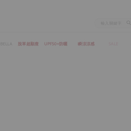
BELLA
脫單超顯瘦
UPF50+防曬
瞬涼涼感
SALE