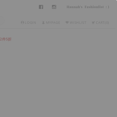
LOGIN
MYPAGE
WISHLIST
CART
0
2件5折