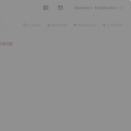
LOGIN
MYPAGE
WISHLIST
CART
0
2件5折