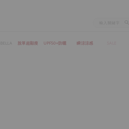
BELLA
脫單超顯瘦
UPF50+防曬
瞬涼涼感
SALE