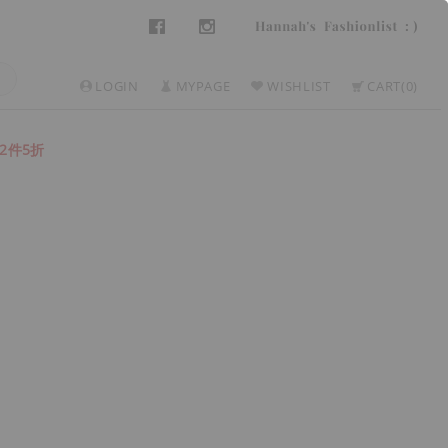
LOGIN
MYPAGE
WISHLIST
CART
0
2件5折