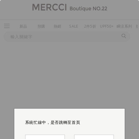
新品
預購
熱銷
SALE
2件5折
UPF50+
瞬涼系列
系統忙線中，是否跳轉至首頁
系統忙線中，是否跳轉至首頁
系統忙線中，是否跳轉至首頁
系統忙線中，是否跳轉至首頁
系統忙線中，是否跳轉至首頁