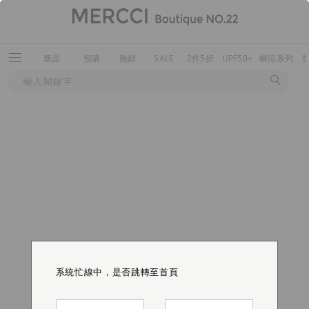
新品
預購
熱銷
SALE
2件5折
UPF50+
瞬涼系列
系統忙線中，是否跳轉至首頁
系統忙線中，是否跳轉至首頁
系統忙線中，是否跳轉至首頁
系統忙線中，是否跳轉至首頁
系統忙線中，是否跳轉至首頁