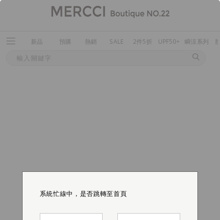
新品
預購
熱銷
SALE
2件5折
UPF50+
瞬涼系列
系統忙線中，是否跳轉至首頁
系統忙線中，是否跳轉至首頁
系統忙線中，是否跳轉至首頁
系統忙線中，是否跳轉至首頁
系統忙線中，是否跳轉至首頁