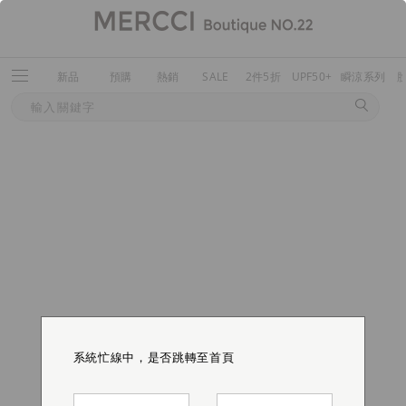
新品
預購
熱銷
SALE
2件5折
UPF50+
瞬涼系列
系統忙線中，是否跳轉至首頁
系統忙線中，是否跳轉至首頁
系統忙線中，是否跳轉至首頁
系統忙線中，是否跳轉至首頁
系統忙線中，是否跳轉至首頁