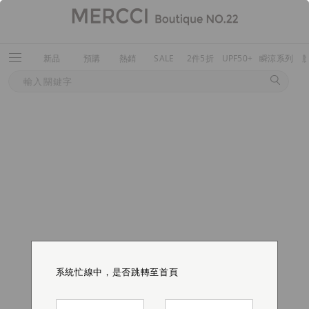
新品
預購
熱銷
SALE
2件5折
UPF50+
瞬涼系列
系統忙線中，是否跳轉至首頁
系統忙線中，是否跳轉至首頁
系統忙線中，是否跳轉至首頁
系統忙線中，是否跳轉至首頁
系統忙線中，是否跳轉至首頁