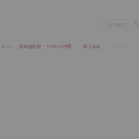
BELLA
脫單超顯瘦
UPF50+防曬
瞬涼涼感
SALE