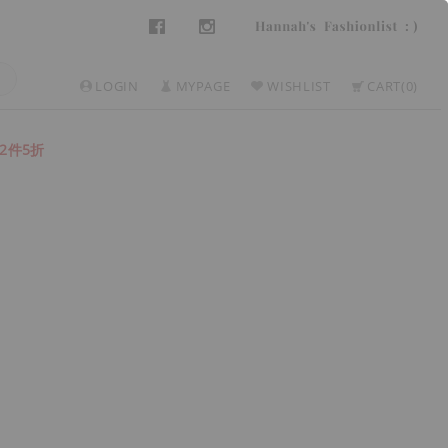
LOGIN
MYPAGE
WISHLIST
CART
0
2件5折