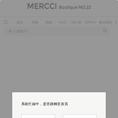
新品
預購
熱銷
SALE
2件5折
UPF50+
瞬涼系列
系統忙線中，是否跳轉至首頁
系統忙線中，是否跳轉至首頁
系統忙線中，是否跳轉至首頁
系統忙線中，是否跳轉至首頁
系統忙線中，是否跳轉至首頁