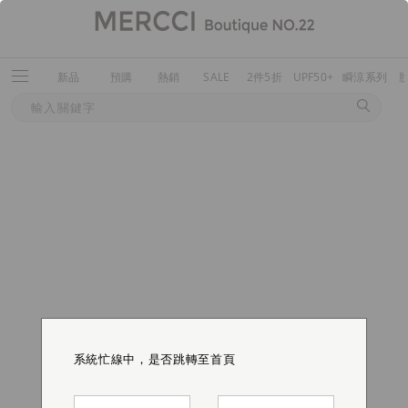
新品
預購
熱銷
SALE
2件5折
UPF50+
瞬涼系列
系統忙線中，是否跳轉至首頁
系統忙線中，是否跳轉至首頁
系統忙線中，是否跳轉至首頁
系統忙線中，是否跳轉至首頁
系統忙線中，是否跳轉至首頁