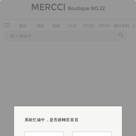
新品
預購
熱銷
SALE
2件5折
UPF50+
瞬涼系列
系統忙線中，是否跳轉至首頁
系統忙線中，是否跳轉至首頁
系統忙線中，是否跳轉至首頁
系統忙線中，是否跳轉至首頁
系統忙線中，是否跳轉至首頁