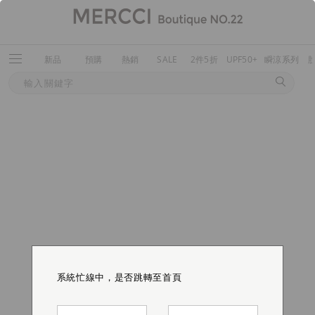
新品
預購
熱銷
SALE
2件5折
UPF50+
瞬涼系列
系統忙線中，是否跳轉至首頁
系統忙線中，是否跳轉至首頁
系統忙線中，是否跳轉至首頁
系統忙線中，是否跳轉至首頁
系統忙線中，是否跳轉至首頁