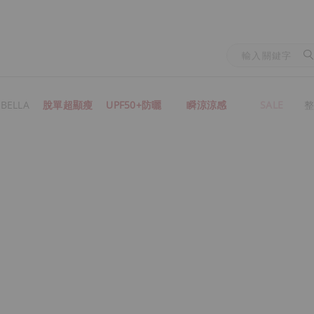
BELLA
脫單超顯瘦
UPF50+防曬
瞬涼涼感
SALE
整