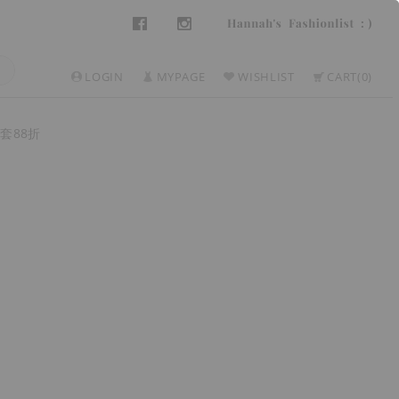
LOGIN
MYPAGE
WISHLIST
CART
0
套88折