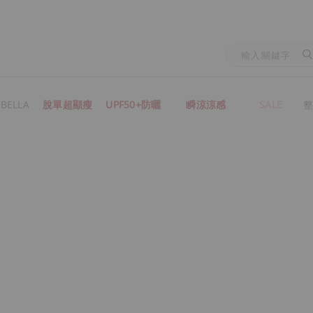
BELLA
脫單超顯瘦
UPF50+防曬
瞬涼涼感
SALE
整