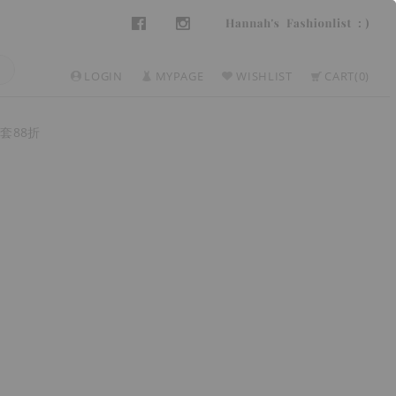
LOGIN
MYPAGE
WISHLIST
CART
0
套88折