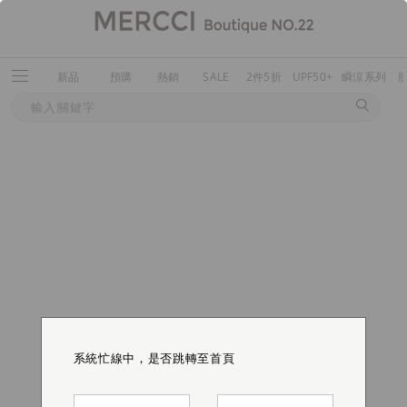
新品
預購
熱銷
SALE
2件5折
UPF50+
瞬涼系列
系統忙線中，是否跳轉至首頁
系統忙線中，是否跳轉至首頁
系統忙線中，是否跳轉至首頁
系統忙線中，是否跳轉至首頁
系統忙線中，是否跳轉至首頁