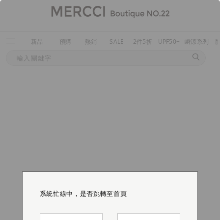
新品
預購
熱銷
SALE
2件5折
UPF50+
瞬涼系列
系統忙線中，是否跳轉至首頁
系統忙線中，是否跳轉至首頁
系統忙線中，是否跳轉至首頁
系統忙線中，是否跳轉至首頁
系統忙線中，是否跳轉至首頁