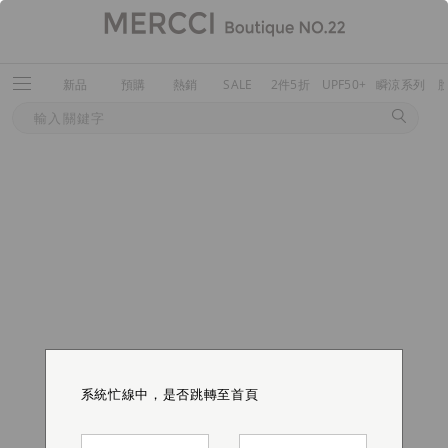
新品
預購
熱銷
SALE
2件5折
UPF50+
瞬涼系列
系統忙線中，是否跳轉至首頁
系統忙線中，是否跳轉至首頁
系統忙線中，是否跳轉至首頁
系統忙線中，是否跳轉至首頁
系統忙線中，是否跳轉至首頁