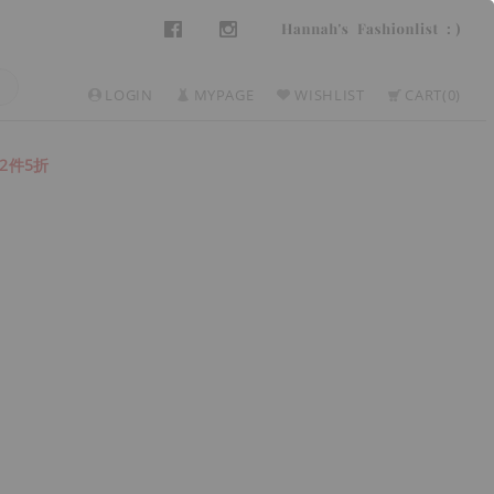
LOGIN
MYPAGE
WISHLIST
CART
0
2件5折