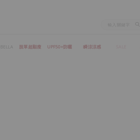
BELLA
脫單超顯瘦
UPF50+防曬
瞬涼涼感
SALE