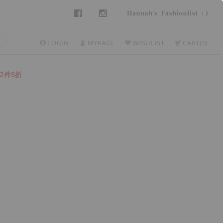
LOGIN
MYPAGE
WISHLIST
CART
0
2件5折