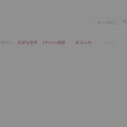
BELLA
脫單超顯瘦
UPF50+防曬
瞬涼涼感
SALE