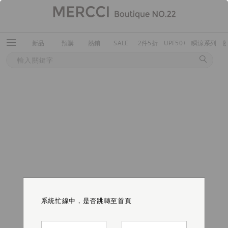
新品
預購
熱銷
SALE
2件5折
UPF50+
瞬涼系列
系統忙線中，是否跳轉至首頁
系統忙線中，是否跳轉至首頁
系統忙線中，是否跳轉至首頁
系統忙線中，是否跳轉至首頁
系統忙線中，是否跳轉至首頁