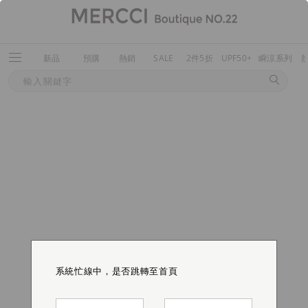
新品
預購
熱銷
SALE
2件5折
UPF50+
瞬涼系列
系統忙線中，是否跳轉至首頁
系統忙線中，是否跳轉至首頁
系統忙線中，是否跳轉至首頁
系統忙線中，是否跳轉至首頁
系統忙線中，是否跳轉至首頁