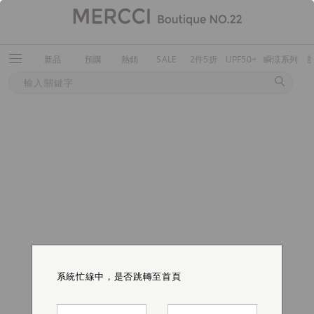
新品
預購
熱銷
SALE
2件5折
UPF50+
瞬涼系列
系統忙線中，是否跳轉至首頁
系統忙線中，是否跳轉至首頁
系統忙線中，是否跳轉至首頁
系統忙線中，是否跳轉至首頁
系統忙線中，是否跳轉至首頁