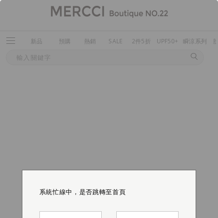
新品
預購
熱銷
SALE
2件5折
UPF50+
瞬涼系列
系統忙線中，是否跳轉至首頁
系統忙線中，是否跳轉至首頁
系統忙線中，是否跳轉至首頁
系統忙線中，是否跳轉至首頁
系統忙線中，是否跳轉至首頁