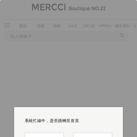
新品
預購
熱銷
SALE
2件5折
UPF50+
瞬涼系列
系統忙線中，是否跳轉至首頁
系統忙線中，是否跳轉至首頁
系統忙線中，是否跳轉至首頁
系統忙線中，是否跳轉至首頁
系統忙線中，是否跳轉至首頁