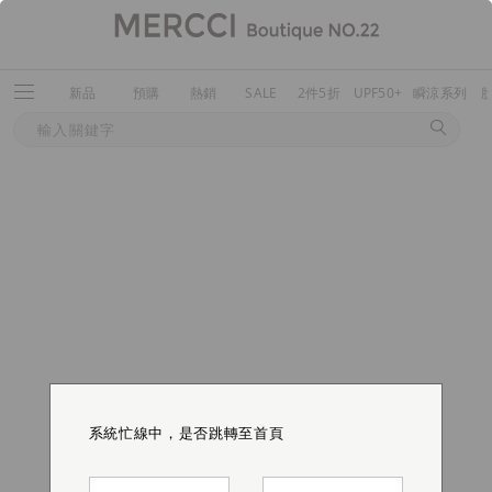
新品
預購
熱銷
SALE
2件5折
UPF50+
瞬涼系列
系統忙線中，是否跳轉至首頁
系統忙線中，是否跳轉至首頁
系統忙線中，是否跳轉至首頁
系統忙線中，是否跳轉至首頁
系統忙線中，是否跳轉至首頁