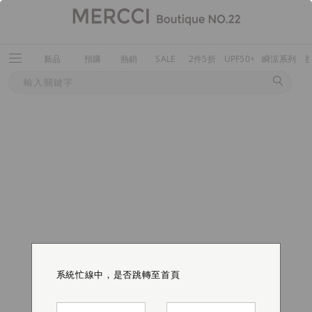
新品
預購
熱銷
SALE
2件5折
UPF50+
瞬涼系列
系統忙線中，是否跳轉至首頁
系統忙線中，是否跳轉至首頁
系統忙線中，是否跳轉至首頁
系統忙線中，是否跳轉至首頁
系統忙線中，是否跳轉至首頁