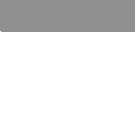
MERCCI22 TEA