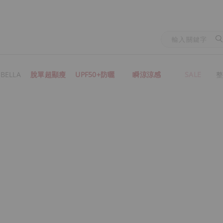
BELLA
脫單超顯瘦
UPF50+防曬
瞬涼涼感
SALE
整