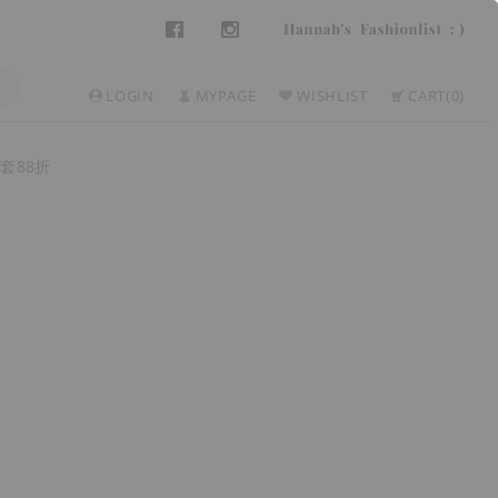
LOGIN
MYPAGE
WISHLIST
CART
0
套88折