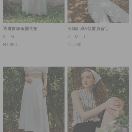
透膚蕾絲傘擺長裙
冰絲針織V領披肩背心
S
M
L
S
M
L
NT.880
NT.780