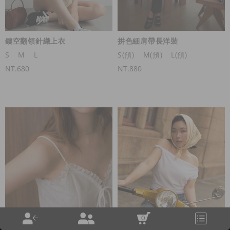
鏤空翻領針織上衣
拼色細肩帶長洋裝
S
M
L
S(預)
M(預)
L(預)
NT.680
NT.880
0