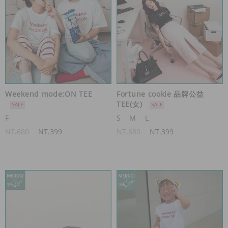
Weekend mode:ON TEE
Fortune cookie 品牌公益
TEE(女)
F
S
M
L
NT.680
NT.399
NT.680
NT.399