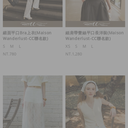
緞面平口Bra上衣(Maison
細肩帶蕾絲平口長洋裝(Maison
Wanderlust-CC聯名款)
Wanderlust-CC聯名款)
S
M
L
XS
S
M
L
NT.780
NT.1,280