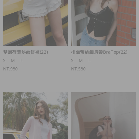
雙層荷葉斜紋短褲(22)
排釦蕾絲細肩帶BraTop(22)
S
M
L
S
M
L
NT.980
NT.580