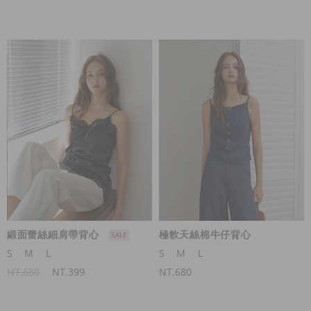
緞面蕾絲細肩帶背心
極軟天絲棉牛仔背心
S
M
L
S
M
L
NT.680
NT.399
NT.680