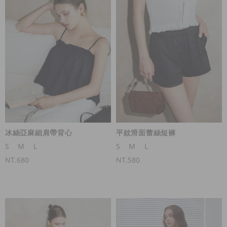
冰絲亞麻細肩帶背心
平紋滑面蕾絲短褲
S
M
L
S
M
L
NT.680
NT.580