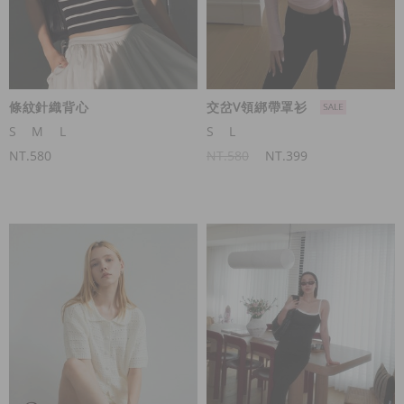
條紋針織背心
交岔V領綁帶罩衫
S
M
L
S
L
NT.580
NT.580
NT.399