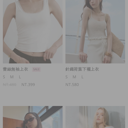
蕾絲無袖上衣
針織荷葉下襬上衣
S
M
L
S
M
L
NT.480
NT.399
NT.580