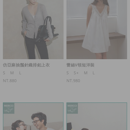
仿亞麻抽鬚針織排釦上衣
蕾絲V領短洋裝
S
M
L
S
S+
M
L
NT.880
NT.980