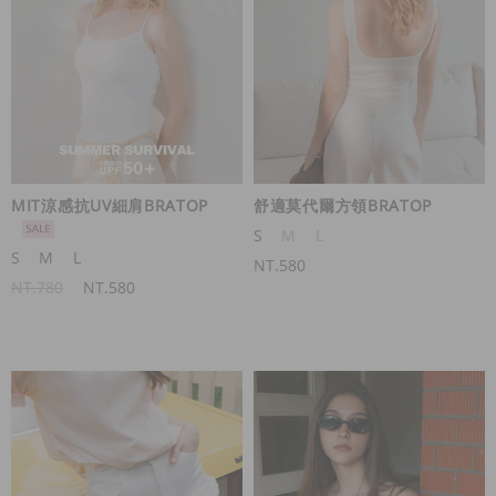
MIT涼感抗UV細肩BRATOP
舒適莫代爾方領BRATOP
S
M
L
S
M
L
NT.580
NT.780
NT.580