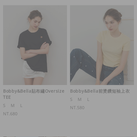
Bobby&Bella貼布繡Oversize
Bobby&Bella前燙鑽短袖上衣
TEE
S
M
L
S
M
L
NT.580
NT.680