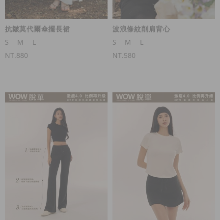
抗皺莫代爾傘擺長裙
波浪條紋削肩背心
S
M
L
S
M
L
NT.880
NT.580