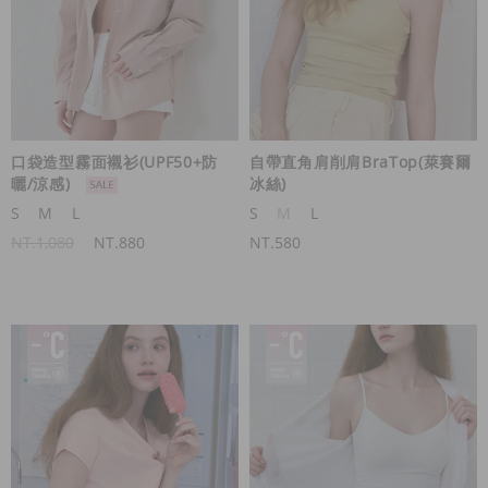
口袋造型霧面襯衫(UPF50+防
自帶直角肩削肩BraTop(萊賽爾
曬/涼感)
冰絲)
S
M
L
S
M
L
NT.1,080
NT.880
NT.580