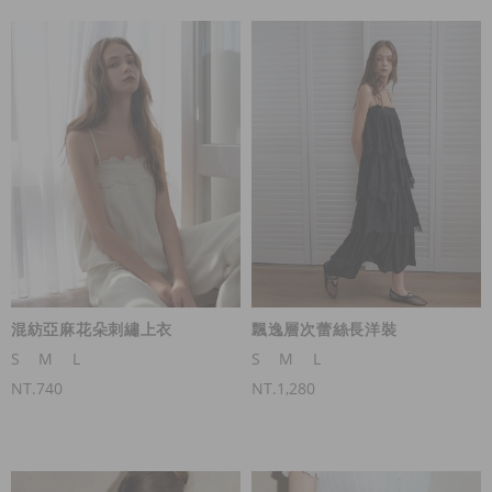
混紡亞麻花朵刺繡上衣
飄逸層次蕾絲長洋裝
S
M
L
S
M
L
NT.740
NT.1,280