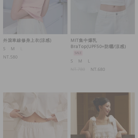
外滾車線修身上衣(涼感)
MIT集中爆乳
BraTop(UPF50+防曬/涼感)
S
M
L
NT.580
S
M
L
NT.780
NT.680