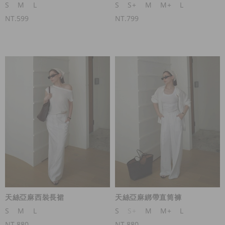
S
M
L
S
S+
M
M+
L
NT.599
NT.799
天絲亞麻西裝長裙
天絲亞麻綁帶直筒褲
S
M
L
S
S+
M
M+
L
NT.880
NT.880