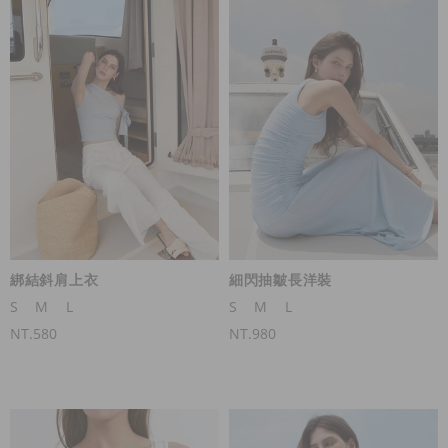
綁結斜肩上衣
細閃抽皺長洋裝
S
M
L
S
M
L
NT.580
NT.980