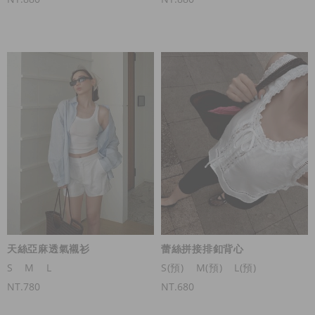
天絲亞麻透氣襯衫
蕾絲拼接排釦背心
S
M
L
S(預)
M(預)
L(預)
NT.780
NT.680