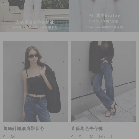
蕾絲針織細肩帶背心
直筒刷色牛仔褲
S
M
L
S
S+
M
M+
L