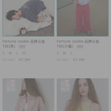
Fortune cookie 品牌公益
Fortune cookie 品牌公益
TEE(男)
TEE(小童)
S
M
L
XL
S
M
L
NT.680
NT.399
NT.480
NT.399