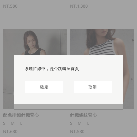
NT.580
NT.1,380
This product is sold out ♡ Thank you for
系統忙線中，是否跳轉至首頁
系統忙線中，是否跳轉至首頁
系統忙線中，是否跳轉至首頁
your support
確定
確定
確定
取消
取消
取消
確定
配色排釦針織背心
針織條紋背心
S
M
L
S
M
L
NT.680
NT.580