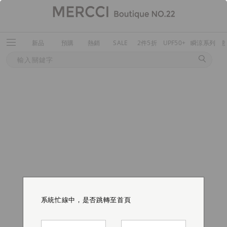
新品
預購
熱銷
SALE
2件5折
UPF50+
瞬涼系列
系統忙線中，是否跳轉至首頁
系統忙線中，是否跳轉至首頁
系統忙線中，是否跳轉至首頁
系統忙線中，是否跳轉至首頁
系統忙線中，是否跳轉至首頁