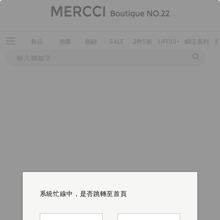
新品
預購
熱銷
SALE
2件5折
UPF50+
瞬涼系列
系統忙線中，是否跳轉至首頁
系統忙線中，是否跳轉至首頁
系統忙線中，是否跳轉至首頁
系統忙線中，是否跳轉至首頁
系統忙線中，是否跳轉至首頁