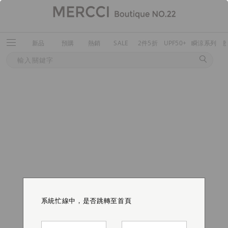
新品
預購
熱銷
SALE
2件5折
UPF50+
瞬涼系列
系統忙線中，是否跳轉至首頁
系統忙線中，是否跳轉至首頁
系統忙線中，是否跳轉至首頁
系統忙線中，是否跳轉至首頁
系統忙線中，是否跳轉至首頁