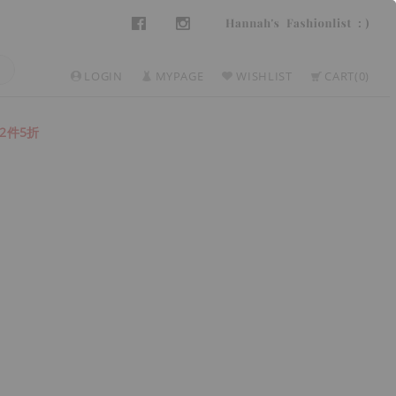
LOGIN
MYPAGE
WISHLIST
CART
0
2件5折