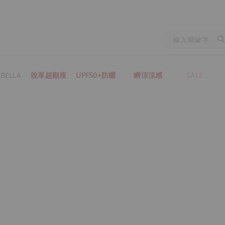
BELLA
脫單超顯瘦
UPF50+防曬
瞬涼涼感
SALE