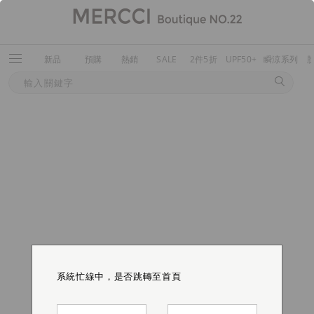
新品
預購
熱銷
SALE
2件5折
UPF50+
瞬涼系列
系統忙線中，是否跳轉至首頁
系統忙線中，是否跳轉至首頁
系統忙線中，是否跳轉至首頁
系統忙線中，是否跳轉至首頁
系統忙線中，是否跳轉至首頁