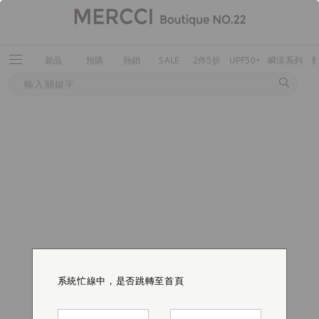
新品
預購
熱銷
SALE
2件5折
UPF50+
瞬涼系列
系統忙線中，是否跳轉至首頁
系統忙線中，是否跳轉至首頁
系統忙線中，是否跳轉至首頁
系統忙線中，是否跳轉至首頁
系統忙線中，是否跳轉至首頁