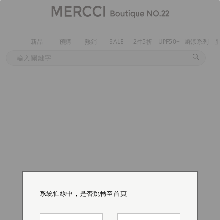
新品
預購
熱銷
SALE
2件5折
UPF50+
瞬涼系列
系統忙線中，是否跳轉至首頁
系統忙線中，是否跳轉至首頁
系統忙線中，是否跳轉至首頁
系統忙線中，是否跳轉至首頁
系統忙線中，是否跳轉至首頁