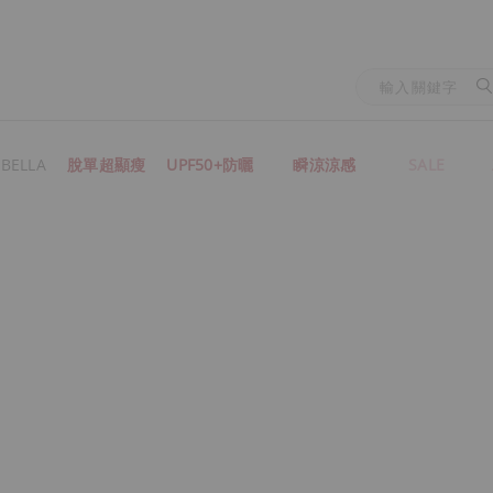
BELLA
脫單超顯瘦
UPF50+防曬
瞬涼涼感
SALE