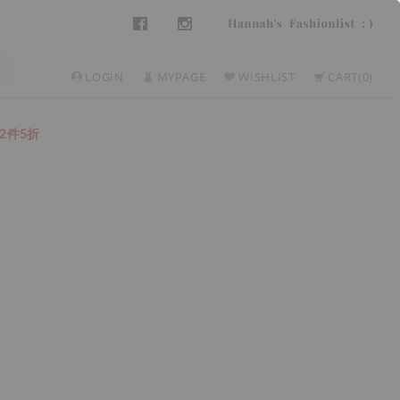
LOGIN
MYPAGE
WISHLIST
CART
0
2件5折