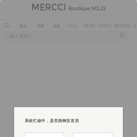
新品
預購
熱銷
SALE
2件5折
UPF50+
瞬涼系列
系統忙線中，是否跳轉至首頁
系統忙線中，是否跳轉至首頁
系統忙線中，是否跳轉至首頁
系統忙線中，是否跳轉至首頁
系統忙線中，是否跳轉至首頁