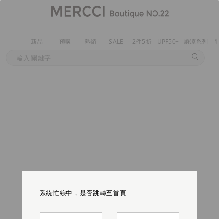
新品
預購
熱銷
SALE
2件5折
UPF50+
瞬涼系列
系統忙線中，是否跳轉至首頁
系統忙線中，是否跳轉至首頁
系統忙線中，是否跳轉至首頁
系統忙線中，是否跳轉至首頁
系統忙線中，是否跳轉至首頁